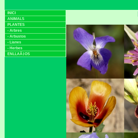
INICI
ANIMALS
PLANTES
- Arbres
- Arbustos
- Lianes
- Herbes
ENLLAÃ‡OS